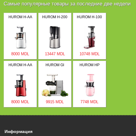
Самые популярные товары за последние две недели
HUROM H-AA
HUROM H-200
HUROM H-100
8000 MDL
13447 MDL
10748 MDL
HUROM H-AA
HUROM GI
HUROM HP
8000 MDL
9915 MDL
7748 MDL
Информация