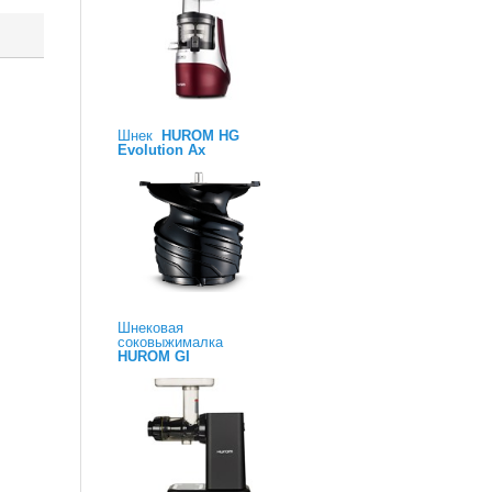
Шнек
HUROM HG
Evolution Ax
Шнековая
соковыжималка
HUROM GI