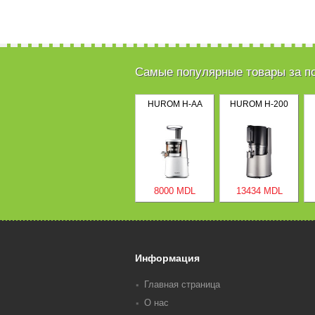
Самые популярные товары за п
HUROM H-AA
HUROM H-200
8000 MDL
13434 MDL
Информация
Главная страница
О нас