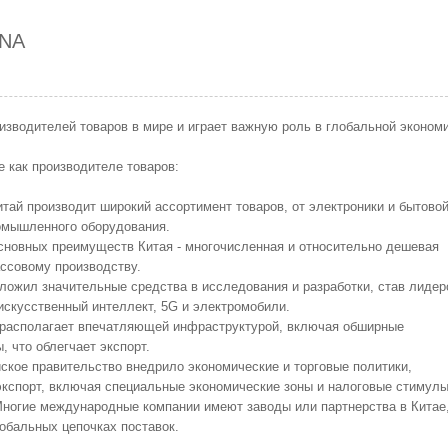
INA
изводителей товаров в мире и играет важную роль в глобальной экономи
е как производителе товаров:
тай производит широкий ассортимент товаров, от электроники и бытово
ромышленного оборудования.
сновных преимуществ Китая - многочисленная и относительно дешевая
ассовому производству.
ложил значительные средства в исследования и разработки, став лидер
 искусственный интеллект, 5G и электромобили.
располагает впечатляющей инфраструктурой, включая обширные
, что облегчает экспорт.
ское правительство внедрило экономические и торговые политики,
кспорт, включая специальные экономические зоны и налоговые стимулы
ногие международные компании имеют заводы или партнерства в Китае,
обальных цепочках поставок.