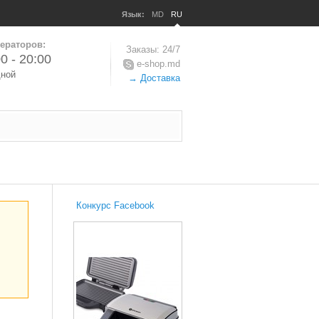
Язык:
MD
RU
ераторов:
Заказы: 24/7
0 - 20:00
e-shop.md
дной
→ Доставка
Конкурс Facebook