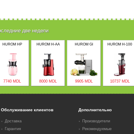
оследние две недели
HUROM HP
HUROM H-AA
HUROM GI
HUROM H-100
7740 MDL
8000 MDL
9905 MDL
10737 MDL
Обслуживание клиентов
Дополнительно
Доставка
Производители
Гарантия
Рекомендуемые