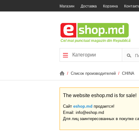
Магазин
Доставка
Корзина
Контакт
Cel mai punctual magazin din Republică
Категории
/
Список производителей
/
CHINA
The website eshop.md is for sale!
Сайт
eshop.md
продается!
Email: info@eshop.md
Для лиц заинтересованных в покупке с