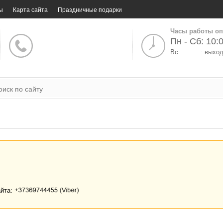
ы
Карта сайта
Праздничные подарки
Часы работы оп
Пн - Сб: 10:0
Вс
: выхо
айта: