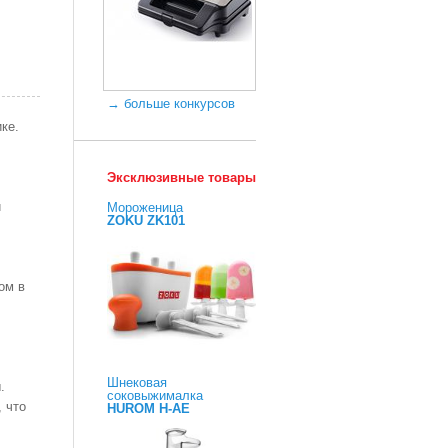
→ больше конкурсов
ке.
Эксклюзивные товары
й
Мороженица
ZOKU ZK101
ом в
Шнековая
.
соковыжималка
 что
HUROM H-AE