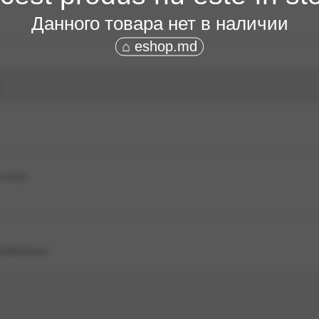
Данного товара нет в наличии
⌂ eshop.md
email.
Пылесосы»