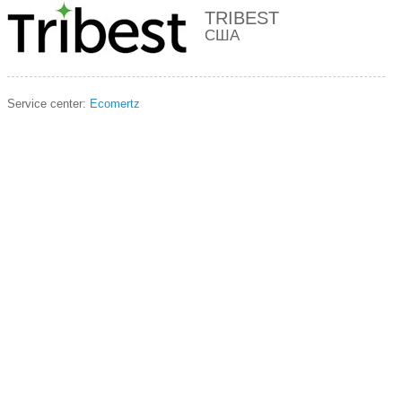
TRIBEST
США
Service center:
Ecomertz