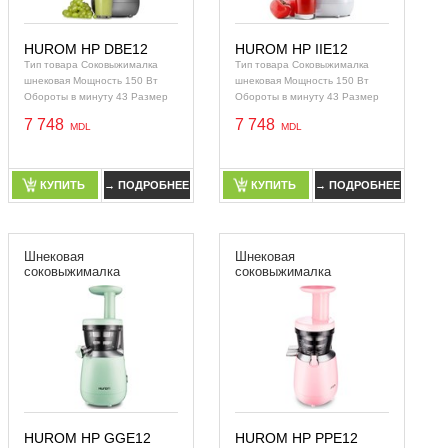
HUROM HP DBE12
HUROM HP IIE12
Тип товара Соковыжималка
Тип товара Соковыжималка
шнековая Мощность 150 Вт
шнековая Мощность 150 Вт
Обороты в минуту 43 Размер
Обороты в минуту 43 Размер
загрузочного отверстия 35 x 45
загрузочного отверстия 35 x 45
7 748
7 748
мм Холодны
мм Холодны
КУПИТЬ
→ ПОДРОБНЕЕ
КУПИТЬ
→ ПОДРОБНЕЕ
КУПИТЬ
→ ПОДРОБНЕЕ
КУПИТЬ
→ ПОДРОБНЕЕ
Шнековая
Шнековая
соковыжималка
соковыжималка
HUROM HP GGE12
HUROM HP PPE12