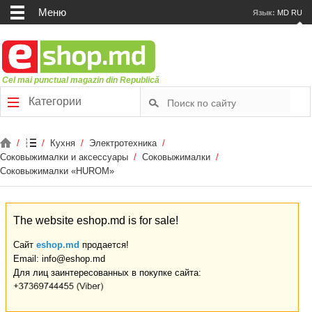
Меню
Язык:
MD
RU
Cel mai punctual magazin din Republică
Категории
/
/
Кухня
/
Электротехника
/
Соковыжималки и аксессуары
/
Соковыжималки
/
Соковыжималки «HUROM»
The website eshop.md is for sale!
Сайт
eshop.md
продается!
Email: info@eshop.md
Для лиц заинтересованных в покупке сайта: