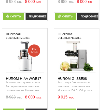
8 988
8 000
8 988
8 000
Резервуар для сока стакан
Резервуар для сока стакан
Система пря
Система пря
КУПИТЬ
→ ПОДРОБНЕЕ
КУПИТЬ
→ ПОДРОБНЕЕ
КУПИТЬ
→ ПОДРОБНЕЕ
КУПИТЬ
→ ПОДРОБНЕЕ
Шнековая
Шнековая
соковыжималка
соковыжималка
ON
SALE
HUROM H-AA WWE17
HUROM GI SBE08
Технические характеристики
Тип товара Соковыжималка
Тип вертикальная шнековая
шнековая с измельчителем
соковыжималка Количество
Мощность 150 Вт Обороты в
шнеков 1 Мощность 150 Вт
минуту 64 Размер
8 988
8 000
9 915
Резервуар для сока стакан
загрузочного отверстия 40 x 45
Система пря
КУПИТЬ
→ ПОДРОБНЕЕ
КУПИТЬ
→ ПОДРОБНЕЕ